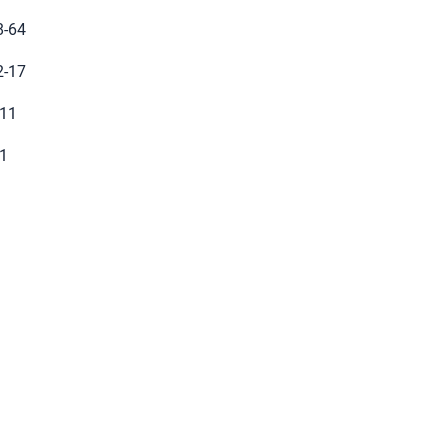
8-64
2-17
-11
-1