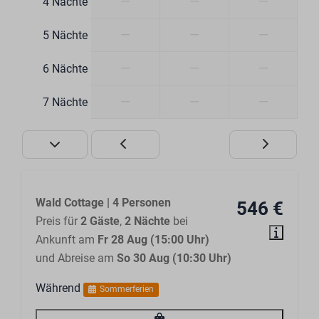
—
—
—
4 Nächte
Toilette
Waschbecken: 1
—
—
—
5 Nächte
Anzahl der Badezimmer: 1
—
—
—
6 Nächte
Schlafzimmer
—
—
—
7 Nächte
Kleiderbügel
Tweepersoonsbed: 1
Stapelbed: 1
Schränke
Bettwäsche inklusive
Wald Cottage | 4 Personen
546 €
Preis für
2 Gäste
,
2 Nächte
bei
Außenbereich
Ankunft am
Fr 28 Aug (15:00 Uhr)
und Abreise am
So 30 Aug (10:30 Uhr)
Terrassenmöbel
Tuin
Während
Sommerferien
Sonnenbänke