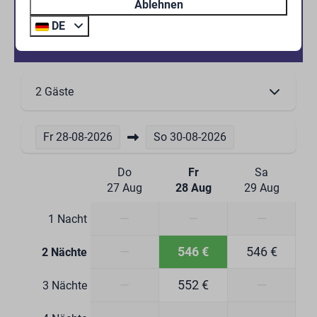
Ablehnen
Extraktor
Verfügbarkeit und Preis
DE
Esstisch & Stühle
Weingläser
Trinkgläser
Dolce Gusto koffiemachine
2 Gäste
Küche
Kücheninventar
Fr
28-08-2026
So
30-08-2026
Kombi-Mikrowelle
4-Platten-Induktionskochfeld
Do
Fr
Sa
Geschirrspüler
27 Aug
28 Aug
29 Aug
Kühlschrank mit Gefrierfach
Hahn für kochendes Wasser
—
—
—
1 Nacht
Essecke
—
546 €
546 €
2 Nächte
Badezimmer
—
552 €
—
3 Nächte
Begehbare Dusche