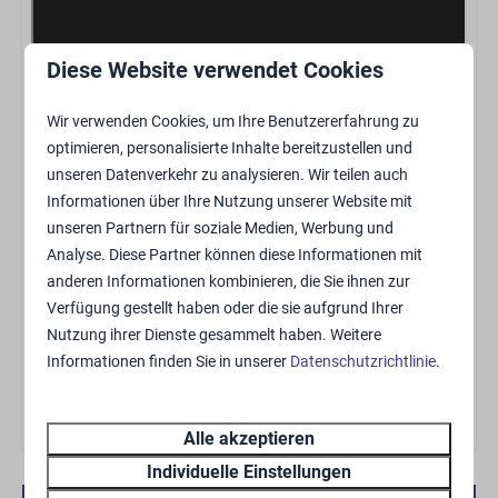
Allgemein
Rookmelder
Diese Website verwendet Cookies
Trocknungsgestell
Lagerung
Wir verwenden Cookies, um Ihre Benutzererfahrung zu
Rauchfrei
optimieren, personalisierte Inhalte bereitzustellen und
Kostenloses WLAN
unseren Datenverkehr zu analysieren. Wir teilen auch
68m²
Informationen über Ihre Nutzung unserer Website mit
unseren Partnern für soziale Medien, Werbung und
Wohnbereich
Analyse. Diese Partner können diese Informationen mit
anderen Informationen kombinieren, die Sie ihnen zur
Verfügung gestellt haben oder die sie aufgrund Ihrer
Zithoek
Nutzung ihrer Dienste gesammelt haben. Weitere
Flachbildschirm-TV
Informationen finden Sie in unserer
Datenschutzrichtlinie
.
Klimaanlagen (Kühlung und Heizung)
Küche
Alle akzeptieren
Individuelle Einstellungen
Küchengeräte