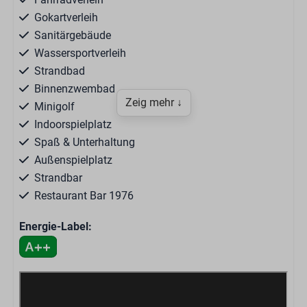
Gokartverleih
Sanitärgebäude
Wassersportverleih
Strandbad
Binnenzwembad
Zeig mehr ↓
Minigolf
Indoorspielplatz
Spaß & Unterhaltung
Außenspielplatz
Strandbar
Restaurant Bar 1976
Imbiss
Energie-Label:
Supermarkt
Brasserie Ruig
Pizza Take-Away