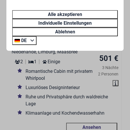
Alle akzeptieren
Individuelle Einstellungen
9,2
Ablehnen
DE
Wald Cabin mit Jacuzzi | 2 Personen
Ab
530 €
Niederlande, Limburg, Maasbree
501 €
2
1
Einige
3 Nächte
Romantische Cabin mit privatem
2 Personen
Whirlpool
Luxuriöses Designinterieur
Ruhe und Privatsphäre durch waldreiche
Lage
Klimaanlage und Kochendwasserhahn
Ansehen