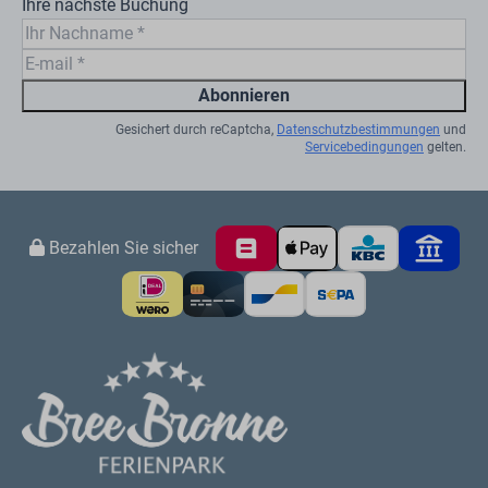
Ihre nächste Buchung
Abonnieren
Gesichert durch reCaptcha,
Datenschutzbestimmungen
und
Servicebedingungen
gelten.
Bezahlen Sie sicher