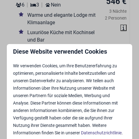
546 €
6
3
Nein
3 Nächte
Warme und elegante Lodge mit
2 Personen
Klimaanlage
Luxuriöse Küche mit Kochinsel
und Bar
Drei luxuriöse Schlafzimmer mit en suite
Diese Website verwendet Cookies
Badezimmern
Wir verwenden Cookies, um Ihre Benutzererfahrung zu
Kochendwasserhahn
optimieren, personalisierte Inhalte bereitzustellen und
Großzügige überdachte Terrasse
unseren Datenverkehr zu analysieren. Wir teilen auch
Informationen über Ihre Nutzung unserer Website mit
Ansehen
unseren Partnern für soziale Medien, Werbung und
Analyse. Diese Partner können diese Informationen mit
anderen Informationen kombinieren, die Sie ihnen zur
Verfügung gestellt haben oder die sie aufgrund Ihrer
Nutzung ihrer Dienste gesammelt haben. Weitere
Informationen finden Sie in unserer
Datenschutzrichtlinie
.