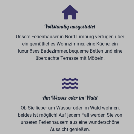
Dank unserer Zusammenarbeit mit der Volksbank
Deutschland verfügen wir über einen starken
Finanzierungspartner. Sie bietet Investoren bei
BreeBronne die Möglichkeit, bis zu 80 % der
Gesamtinvestition zu finanzieren.
Dies umfasst sowohl das Ferienhaus, das Grundstück
als auch das vollständige Einrichtungspaket. Dadurch
können Sie mit einem vergleichsweise geringen
Eigenkapitaleinsatz von einer wertbeständigen
Investition profitieren.
Mit unserem Gesamtpaket aus hochwertigen
Ferienhäusern, einer umfassenden Betreuung in den
Bereichen Wartung und Vermietung sowie Renditen,
die kontinuierlich wachsen, wird eine Investition bei
BreeBronne nicht nur attraktiv, sondern auch