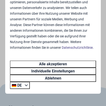
optimieren, personalisierte Inhalte bereitzustellen und
unseren Datenverkehr zu analysieren. Wir teilen auch
Paul Timmermans
Informationen über Ihre Nutzung unserer Website mit
unseren Partnern für soziale Medien, Werbung und
Analyse. Diese Partner können diese Informationen mit
Verkaufsberater
anderen Informationen kombinieren, die Sie ihnen zur
„Unsere Ferienhäuser sind stilvoll eingerichtet und mit
Verfügung gestellt haben oder die sie aufgrund Ihrer
Nutzung ihrer Dienste gesammelt haben. Weitere
allem Luxus ausgestattet – ein inspirierender Ort, um
Informationen finden Sie in unserer
Datenschutzrichtlinie
.
wunderbar zur Ruhe zu kommen.
Alle akzeptieren
Wie funktioniert die
Individuelle Einstellungen
Vermietung bei BreeBronne?
Ablehnen
DE
Wenn Sie bei uns ein Ferienhaus kaufen und daraus
Rendite erzielen möchten, unterstützen wir Sie gerne.