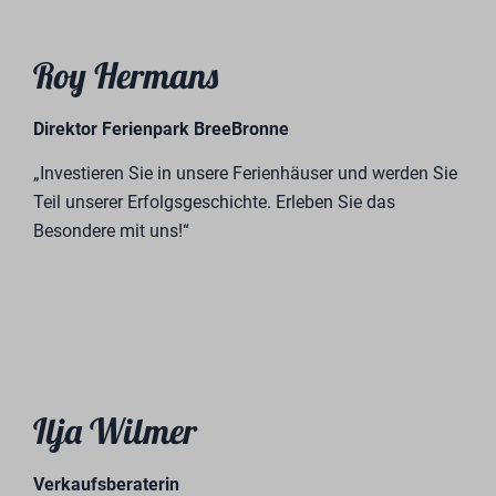
Über uns
Lernen Sie das Team von BreeBronne Village kennen.
Wir heißen Sie herzlich willkommen und stehen Ihnen
mit persönlicher Beratung zur Seite. Persönliche
Begleitung beim Kauf eines Ferienhauses steht bei uns
an erster Stelle. Wenn Sie uns besuchen, nehmen wir
uns viel Zeit, um Sie mit der Geschichte von
BreeBronne vertraut zu machen, die Atmosphäre zu
erleben und einen ersten Eindruck vom Park zu
gewinnen.
In unserem Park können Sie Ihren eigenen Platz
auswählen, auf dem Sie eines der Ferienhäuser
aufstellen können. Die Grundstücke liegen im Grünen