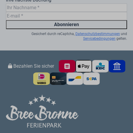
Limburg gibt es für Jung und Alt viel zu erleben. Die
Kinder klettern und toben auf dem 500 m² großen
Indoor-Spielplatz
, erleben lustige Abenteuer mit dem
Animationsteam, bauen die schönsten Sandburgen am
eigenen Sandstrand oder planschen im
erfrischenden
Hallenbad
mit Rutsche und Sprudelbad. In der
Zwischenzeit können Sie einen leckeren Snack oder ein
Getränk in einem unserer Gastronomiebetriebe
genießen. Bei BreeBronne hört der Spaß noch lange
nicht auf! Auch für Kinder gibt es in der näheren
Umgebung viele Möglichkeiten. Es gibt verschiedene
Familienparks, wie das Toverland und den Fun Forest
Venlo. Es wird Ihnen also nicht langweilig!
Vollständig ausgestattet