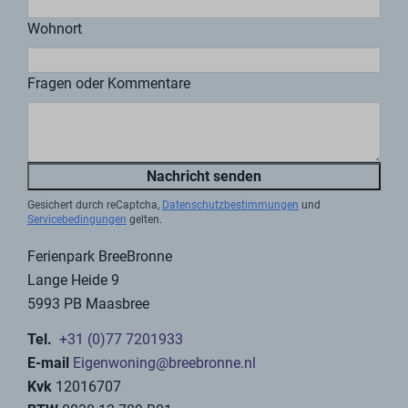
verschiedene erfahrene Mitarbeiter, die sich optimal
um die Vermietung Ihres Hauses kümmern. So arbeiten
wir unter anderem mit verschiedenen
Reiseveranstaltern zusammen, um eine möglichst
große Reichweite zu erzielen.
Kontaktformular
Möchten Sie gerne weitere Informationen erhalten oder
eine Besichtigung vereinbaren?
Dann füllen Sie bitte das untenstehende
Kontaktformular aus. Wir setzen uns so schnell wie
möglich mit Ihnen in Verbindung.