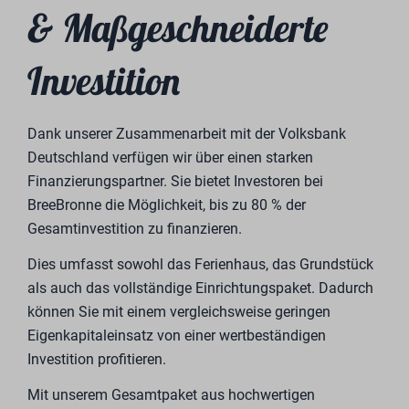
Schritt für Schritt wird Ferienpark BreeBronne jetzt und
in den kommenden Jahren mit Luxus-Ferienhäusern
erweitert. Der Bau und der Verkauf der Luxus-
Ferienhäuser erfolgt in Etappen. Die Karte zeigt die
Lage, am Wasser oder im Wald, und die Verfügbarkeit
der Ferienhäuser.
Starke Partner
Bei der Entwicklung und Erweiterung des Ferienparks
BreeBronne arbeiten wir mit starken und anerkannten
Partnern zusammen.
Einer unserer Partner ist Trendhopper, ein seit 1983
etablierter Name in der Home-Retail-Landschaft.
Trendhopper ist ein Omnichannel-Einrichtungshaus mit
einem breiten Sortiment an Einrichtungsgegenständen