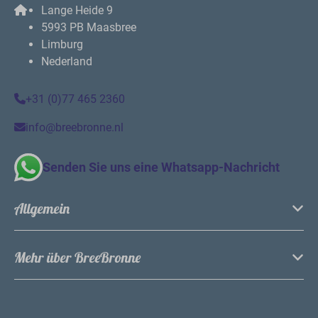
Unsere Ferienhäuser in Nord-Limburg verfügen über
ein gemütliches Wohnzimmer, eine Küche, ein
luxuriöses Badezimmer, bequeme Betten und eine
überdachte Terrasse mit Möbeln.
Am Wasser oder im Wald
Ob Sie lieber am Wasser oder im Wald wohnen,
beides ist möglich! Auf jedem Fall werden Sie von
unseren Ferienhäusern aus eine wunderschöne
Aussicht genießen.