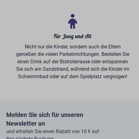
unkompliziert.
Volksbank-Flyer
Urlaub bei BreeBronne ist ein
Spaß für alle Altersgruppen
In unserem
5-Sterne-Ferienpark
im schönen Nord-