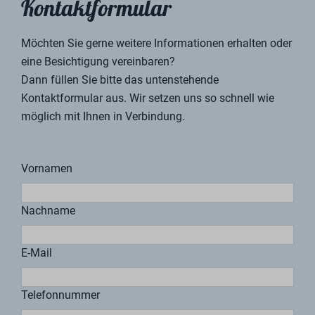
Wir sind der Meinung, dass Sie, wenn Sie ein Haus bei
uns kaufen, auch das Urlaubsgefühl bei BreeBronne in
vollen Zügen genießen sollten.
Es ist möglich, Ihr eigenes Ferienhaus zu vermieten.
Wir helfen Ihnen gerne bei allen Belangen rund um die
Vermietung. So arbeiten wir zum Beispiel mit Baat
Wirtschaftsprüfer & Berater zusammen. Baat ist der
Haus- und Steuerberater von BreeBronne Village. Sie
sind natürlich über die Pläne und Entwicklungen bei
BreeBronne Village sowie über die Möglichkeiten, die
sich für Käufer nachhaltiger Ferienhäuser ergeben,
bestens informiert. Baat übernimmt unter anderem die
einmalige Registrierung bei der Steuerbehörde als
Mehrwertsteuerunternehmer und erledigt Ihre
Mehrwertsteuererklärung pro Kalenderquartal.
Auch für die Vermietung Ihres Ferienhauses haben wir