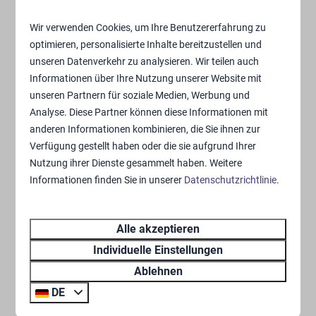
Unterkunft. Wenn Sie zusammen mit Ihrem
Wir verwenden Cookies, um Ihre Benutzererfahrung zu
vierbeinigen Freund glampen möchten, können Sie in
optimieren, personalisierte Inhalte bereitzustellen und
unserer GlamLodge oder Duynlodge übernachten.
unseren Datenverkehr zu analysieren. Wir teilen auch
Informationen über Ihre Nutzung unserer Website mit
unseren Partnern für soziale Medien, Werbung und
Buchen Sie hier einen Urlaub
Analyse. Diese Partner können diese Informationen mit
anderen Informationen kombinieren, die Sie ihnen zur
in einer unserer Glamping-
Verfügung gestellt haben oder die sie aufgrund Ihrer
Nutzung ihrer Dienste gesammelt haben. Weitere
Unterkünfte⤵
Informationen finden Sie in unserer
Datenschutzrichtlinie
.
Alle akzeptieren
Individuelle Einstellungen
Suchanfrage
Bearbeiten
Ablehnen
DE
Alle Arten