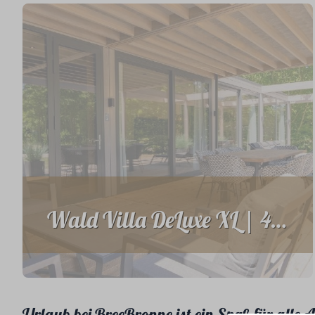
Wald Villa DeLuxe XL | 4 Personen
Urlaub bei BreeBronne ist ein Spaß für alle 