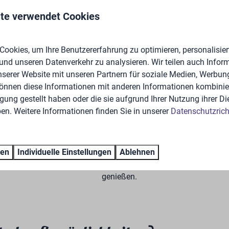
te verwendet Cookies
t es für Jung und Alt viel zu erleben. Die Kinder klettern und 
hönsten Sandburgen am eigenen Sandstrand oder planschen im
 Getränk in einem unserer Gastronomiebetriebe genießen. Bei Br
ookies, um Ihre Benutzererfahrung zu optimieren, personalisiert
 und unseren Datenverkehr zu analysieren. Wir teilen auch Infor
. Es gibt verschiedene Familienparks, wie das Toverland und den
nserer Website mit unseren Partnern für soziale Medien, Werbun
können diese Informationen mit anderen Informationen kombinier
gung gestellt haben oder die sie aufgrund Ihrer Nutzung ihrer Di
n. Weitere Informationen finden Sie in unserer
Datenschutzricht
Am Wasser oder im Wald
Ob Sie lieber am Wasser oder im Wald wohnen, beides
ren
Individuelle Einstellungen
Ablehnen
ist möglich! Auf jedem Fall werden Sie von unseren
Ferienhäusern aus eine wunderschöne Aussicht
genießen.