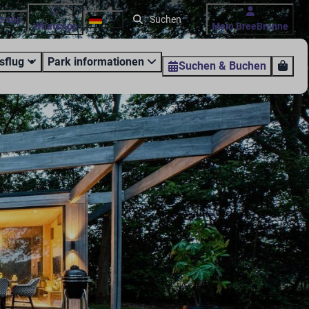
e app
WhatsApp
Mein BreeBronne
sflug
Park informationen
Suchen & Buchen