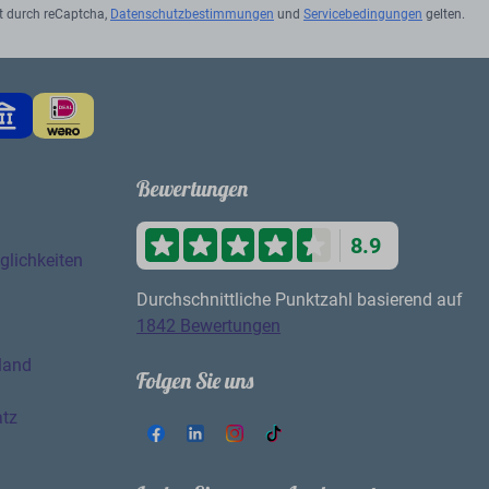
t durch reCaptcha,
Datenschutzbestimmungen
und
Servicebedingungen
gelten.
Bewertungen
8.9
lichkeiten
Durchschnittliche Punktzahl basierend auf
1842 Bewertungen
land
Folgen Sie uns
atz