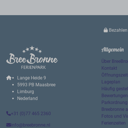
Bezahlen 
Allgemein
Über BreeBr
Kontakt
Öffnungszei
Lange Heide 9
Lageplan
5993 PB Maasbree
Häufig gestel
Limburg
Bewertungen
Nederland
Parkordnung
Breebronne 
+31 (0)77 465 2360
Fotos und Vi
Ferienzeiten
info@breebronne.nl