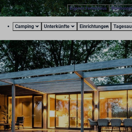
Eigenes Ferienhaus
Breebronn
Camping
Unterkünfte
Einrichtungen
Tagesau