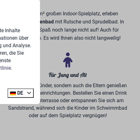
toben auf dem 500 m² großen Indoor-Spielplatz, erleben
erfrischenden Hallenbad
mit Rutsche und Sprudelbad. In
eeBronne hört der Spaß noch lange nicht auf! Auch für
e Inhalte
mationen über
 Fun Forest Venlo. Es wird Ihnen also nicht langweilig!
g und Analyse.
en, die Sie
enste
linie
.
Für Jung und Alt
Nicht nur die Kinder, sondern auch die Eltern genießen
DE
die vielen Parkeinrichtungen. Bestellen Sie einen Drink
auf der Bistroterrasse oder entspannen Sie sich am
Sandstrand, während sich die Kinder im Schwimmbad
oder auf dem Spielplatz vergnügen!