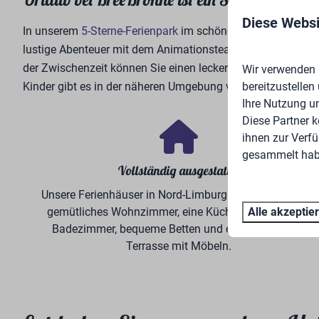
Diese Websi
In unserem
5-Sterne-Ferienpark
im schönen Nord-Limburg gib
lustige Abenteuer mit dem Animationsteam, bauen die sc
der Zwischenzeit können Sie einen leckeren Snack oder ein
Wir verwenden C
bereitzustellen
Kinder gibt es in der näheren Umgebung viele Möglichkeiten
Ihre Nutzung u
Diese Partner 
ihnen zur Verfü
gesammelt habe
Vollständig ausgestattet
Unsere Ferienhäuser in Nord-Limburg verfügen über ein
Alle akzeptie
gemütliches Wohnzimmer, eine Küche, ein luxuriöses
Badezimmer, bequeme Betten und eine überdachte
Terrasse mit Möbeln.