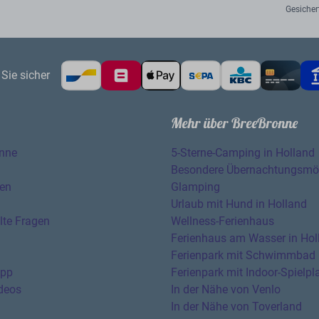
Gesicher
Sie sicher
Mehr über BreeBronne
onne
5-Sterne-Camping in Holland
Besondere Übernachtungsmög
ten
Glamping
Urlaub mit Hund in Holland
lte Fragen
Wellness-Ferienhaus
Ferienhaus am Wasser in Hol
Ferienpark mit Schwimmbad
app
Ferienpark mit Indoor-Spielpl
deos
In der Nähe von Venlo
In der Nähe von Toverland