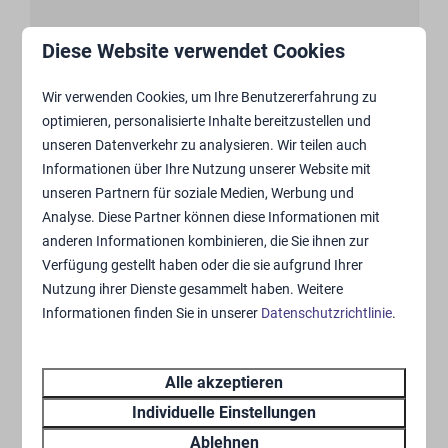
Diese Website verwendet Cookies
Wir verwenden Cookies, um Ihre Benutzererfahrung zu
optimieren, personalisierte Inhalte bereitzustellen und
Wald Cottage mit Sauna und
unseren Datenverkehr zu analysieren. Wir teilen auch
Sprudelbad | 4 Personen
Informationen über Ihre Nutzung unserer Website mit
unseren Partnern für soziale Medien, Werbung und
Analyse. Diese Partner können diese Informationen mit
Mehr
anderen Informationen kombinieren, die Sie ihnen zur
Verfügung gestellt haben oder die sie aufgrund Ihrer
Nutzung ihrer Dienste gesammelt haben. Weitere
Unser komplettes Angebot ansehen
Informationen finden Sie in unserer
Datenschutzrichtlinie
.
Es gibt viel zu tun, auf und um
Alle akzeptieren
den Park
Individuelle Einstellungen
Ablehnen