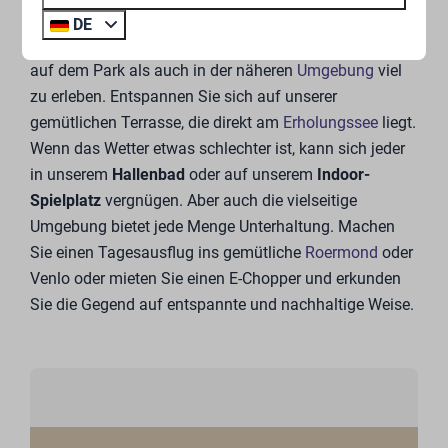
Natürlich verstehen wir, dass Sie nicht allein in Ihrem
DE
Ferienhaus bleiben möchten. Deshalb gibt es sowohl
auf dem Park als auch in der näheren
Umgebung
viel
zu erleben. Entspannen Sie sich auf unserer
gemütlichen Terrasse, die direkt am
Erholungssee
liegt.
Wenn das Wetter etwas schlechter ist, kann sich jeder
in unserem
Hallenbad
oder auf unserem
Indoor-
Spielplatz
vergnügen. Aber auch die vielseitige
Umgebung bietet jede Menge Unterhaltung. Machen
Sie einen Tagesausflug ins gemütliche
Roermond
oder
Venlo oder mieten Sie einen E-Chopper und erkunden
Sie die Gegend auf entspannte und nachhaltige Weise.