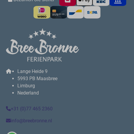
Lange Heide 9
5993 PB Maasbree
Limburg
Nederland
+31 (0)77 465 2360
info@breebronne.nl