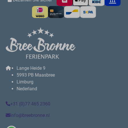
Lange Heide 9
5993 PB Maasbree
Limburg
Nederland
+31 (0)77 465 2360
info@breebronne.nl