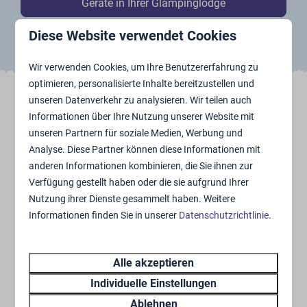
Geräte in Ihrer Glampinglodge
Diese Website verwendet Cookies
Wir verwenden Cookies, um Ihre Benutzererfahrung zu
optimieren, personalisierte Inhalte bereitzustellen und
unseren Datenverkehr zu analysieren. Wir teilen auch
Wenn Sie Fragen haben, können Sie uns gerne
Informationen über Ihre Nutzung unserer Website mit
kontaktieren!
unseren Partnern für soziale Medien, Werbung und
Analyse. Diese Partner können diese Informationen mit
Telefon
+31 (0)77 465 2360
anderen Informationen kombinieren, die Sie ihnen zur
E-Mail
info@breebronne.nl
Verfügung gestellt haben oder die sie aufgrund Ihrer
Nutzung ihrer Dienste gesammelt haben. Weitere
Informationen finden Sie in unserer
Datenschutzrichtlinie
.
Alle akzeptieren
Individuelle Einstellungen
Ablehnen