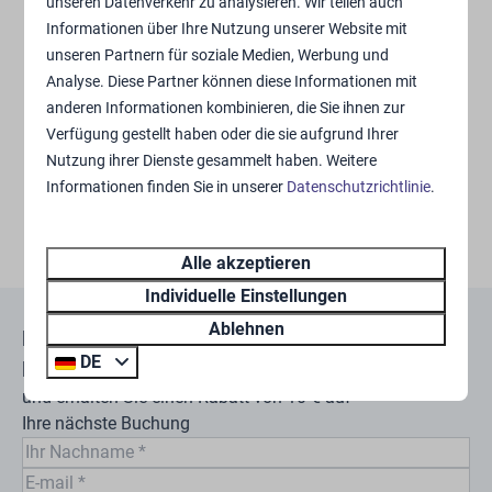
unseren Datenverkehr zu analysieren. Wir teilen auch
Es kann notwendig sein, dass unser Mitarbeiter Ihr
Informationen über Ihre Nutzung unserer Website mit
Mietobjekt (Haus/Lodge/Zelt) betritt, um die
unseren Partnern für soziale Medien, Werbung und
Meldung zu bearbeiten.
Analyse. Diese Partner können diese Informationen mit
Ich möchte eine Rückmeldung zu meinem Bericht
anderen Informationen kombinieren, die Sie ihnen zur
erhalten
Verfügung gestellt haben oder die sie aufgrund Ihrer
Senden
Nutzung ihrer Dienste gesammelt haben. Weitere
Informationen finden Sie in unserer
Datenschutzrichtlinie
.
Gesichert durch reCaptcha,
Datenschutzbestimmungen
und
Servicebedingungen
gelten.
Alle akzeptieren
Individuelle Einstellungen
Ablehnen
Melden Sie sich für unseren
DE
Newsletter an
und erhalten Sie einen Rabatt von 10 € auf
Ihre nächste Buchung