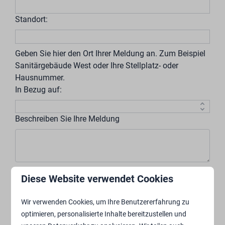
Standort:
Geben Sie hier den Ort Ihrer Meldung an. Zum Beispiel
Sanitärgebäude West oder Ihre Stellplatz- oder
Hausnummer.
In Bezug auf:
Beschreiben Sie Ihre Meldung
Bitte beschreiben Sie Ihre Meldung so vollständig wie
Diese Website verwendet Cookies
möglich, damit unsere Kollegen Ihre Meldung so
schnell wie möglich abholen können.
Wir verwenden Cookies, um Ihre Benutzererfahrung zu
Wenn ich nicht anwesend bin, darf ein Mitarbeiter
optimieren, personalisierte Inhalte bereitzustellen und
mein Mietobjekt betreten.