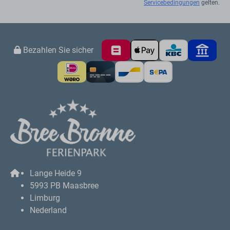
Melden Sie sich für unseren
Newsletter an
und erhalten Sie einen Rabatt von 10 € auf
Ihre nächste Buchung
Abonnieren
Gesichert durch reCaptcha,
Datenschutzbestimmungen
und
Servicebedingungen
gelten.
Bezahlen Sie sicher