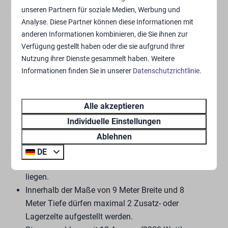
(einschließlich Deichsel) beträgt 9 Meter. Die
unseren Partnern für soziale Medien, Werbung und
maximal zulässige Länge eines Wohnmobils
Analyse. Diese Partner können diese Informationen mit
beträgt 8,5 Meter.
anderen Informationen kombinieren, die Sie ihnen zur
Das maximal zulässige Gewicht des Wohnmobils
Verfügung gestellt haben oder die sie aufgrund Ihrer
beträgt 3,5 Tonnen.
Nutzung ihrer Dienste gesammelt haben. Weitere
Die Achse des Wohnwagens bzw. die Mitte des
Informationen finden Sie in unserer
Datenschutzrichtlinie
.
Wohnmobils muss sich auf Höhe des Mittelsteins
befinden.
Alle akzeptieren
Der Wohnwagen oder das Wohnmobil darf
Individuelle Einstellungen
zusammen mit einer Markise und/oder einem
Ablehnen
Sonnendach nicht tiefer als 8 Meter vom Mittelstein
aus gemessen sein. Eine eventuelle Umzäunung,
DE
z.B. für Haustiere, muss innerhalb dieses Maßes
liegen.
Innerhalb der Maße von 9 Meter Breite und 8
Meter Tiefe dürfen maximal 2 Zusatz- oder
Lagerzelte aufgestellt werden.