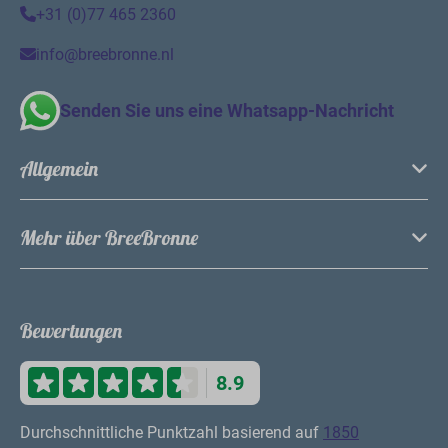
Lange Heide 9
5993 PB Maasbree
Limburg
Nederland
+31 (0)77 465 2360
info@breebronne.nl
Senden Sie uns eine Whatsapp-Nachricht